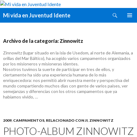
Buscar
Mi vida en Juventud Idente
SALTAR
MENÚ
AL
PRINCI
CONTENIDO
Archivo de la categoría: Zinnowitz
Zinnowitz (lugar situado en la isla de Usedom, al norte de Alemania, a
orillas del Mar Báltico), ha acogido varios campamentos organizados
por los misioneros y misioneras identes.
Nosotros tuvimos la suerte de participar en tres de ellos, y
ciertamente ha sido una experiencia humana de lo más
enriquecedora: nos permitió abrir nuestra mente y perspectiva del
mundo compartiendo muchos días con gente de varios países, ver
semejanzas y diferencias con los otros campamentos que ya
habíamos vivido, …
2009
,
CAMPAMENTOS
,
RELACIONADO CON JI
,
ZINNOWITZ
PHOTO-ALBUM ZINNOWITZ