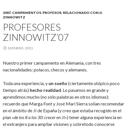
2007
,
CAMPAMENTOS
,
PROFESOR
,
RELACIONADO CON JI
,
ZINNOWITZ
PROFESORES
ZINNOWITZ’07
10 ENERO, 2011
Nuestro primer campamento en Alemania, con tres
nacionalidades: polacos, checos y alemanes.
Toda una experiencia, y
un sueño
(ciertamente utópico poco
tiempo atrás)
hecho realidad
. Lo pasamos en grande y
aprendimos mucho (no sólo palabras en otros idiomas):
recuerdo que Marga Font y José Mari Sierra solían recomendar
en el ámbito de JI de España (y creo que estaba recogido en el
plan
«de los 8 a los 30: crecer en JI»
) tener alguna experiencia en
el extranjero para ampliar visiones y sobretodo conocerse