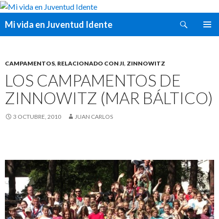
Buscar
Mi vida en Juventud Idente
SALTAR
MENÚ
AL
PRINCI
CONTENIDO
CAMPAMENTOS
,
RELACIONADO CON JI
,
ZINNOWITZ
LOS CAMPAMENTOS DE
ZINNOWITZ (MAR BÁLTICO)
3 OCTUBRE, 2010
JUAN CARLOS