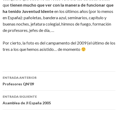
que
tienen mucho que ver con la manera de funcionar que
ha tenido Juventud Idente
en los últimos años (por lo menos
en España): pañoletas, bandera azul, seminarios, capítulo y
buenas noches, jefatura colegial, himnos de fuego, formación
de profesores, jefes de día, …
Por cierto, la foto es del campamento del 2009 (el último de los
tres a los que hemos asistido… de momento
Navegación
ENTRADA ANTERIOR
de
Profesores QN’09
entradas
ENTRADA SIGUIENTE
Asamblea de JI España 2005