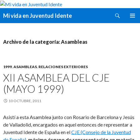
Buscar
Mi vida en Juventud Idente
SALTAR
MENÚ
AL
PRINCI
CONTENIDO
Archivo de la categoría: Asambleas
1999
,
ASAMBLEAS
,
RELACIONES EXTERIORES
XII ASAMBLEA DEL CJE
(MAYO 1999)
10 OCTUBRE, 2011
Asistí a esta Asamblea junto con Rosario de Barcelona y Jesús
de Valladolid, encargados en aquel entonces de representar a
Juventud Idente de España en el
CJE (Consejo de la Juventud
de España)
,
máximo órgano de representación en materia