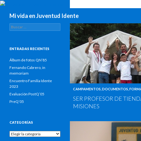
Buscar
Mi vida en Juventud Idente
Buscar:
ENTRADAS RECIENTES
Álbum de fotos QN’85
Fernando Cabrero, in
memoriam
Encuentro Familia Idente
2023
CAMPAMENTOS
,
DOCUMENTOS
,
FORM
Evaluación PostQ’05
SER PROFESOR DE TIENDA
PreQ’05
MISIONES
CATEGORÍAS
Categorías