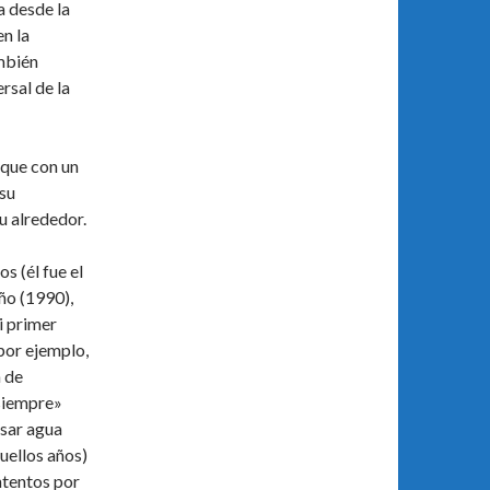
a desde la
n la
mbién
rsal de la
 que con un
su
u alrededor.
 (él fue el
ño (1990),
i primer
or ejemplo,
n de
 siempre»
usar agua
quellos años)
ntentos por