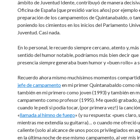
ámbito de
Juventud Idente, contribuyó de manera decisiv
Oficina de España (que presidió varios años) por ejemplo e
preparación de los campamentos de Quintanabaldo, o ta
poniendo los cimientos en los inicios del Parlamento Unive
Juventud. Casi nada.
En lo personal, le recuerdo siempre cercano, atento y, más
sentido del humor notable, podríamos más bien decir que 
presencia
siempre
generaba buen humor y «buen rollo» a s
Recuerdo ahora mismo muchísimos momentos compartidos
jefe de campamento
en mi primer Quintanabaldo como ni
también en mi primero como joven (1993) y también en m
campamento como profesor (1995). Me quedó grabado, p
cuando le pedí si podía tocar, (por primera vez!) la canció
«
llamada al himno de fuego
» (y su respuesta: «pues claro,
mientras me extendía su guitarra)… o cuando me ofreció 
caliente (solo al alcance de unos pocos privilegiados en a
en la última noche de ese mismo campamento, al ver mis i