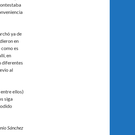
contestaba
onveniencia
rchó ya de
dieron en
e como es
lí, en
n diferentes
evio al
entre ellos)
os siga
podido
enio Sánchez