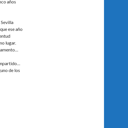
nco años
Sevilla
 que ese año
ventud
mo lugar.
mpamento…
ompartido…
guno de los