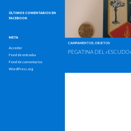
ÚLTIMOS COMENTARIOS EN
FACEBOOK
META
CAMPAMENTOS
,
OBJETOS
Acceder
PEGATINA DEL «ESCUDO» 
Feed de entradas
Feed de comentarios
WordPress.org