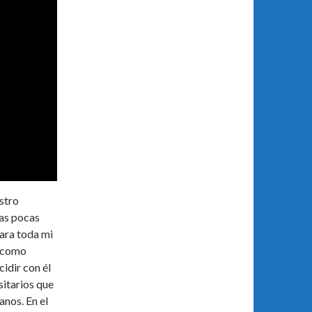
stro
as pocas
ara toda mi
a como
idir con él
sitarios que
anos. En el