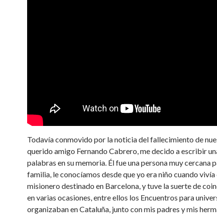
Todavía conmovido por la noticia del fallecimiento de nue
querido amigo Fernando Cabrero, me decido a escribir un
palabras en su memoria. Él fue una persona muy cercana p
familia, le conocíamos desde que yo era niño cuando viví
misionero destinado en Barcelona, y tuve la suerte de coinc
en varias ocasiones, entre ellos los Encuentros para univer
organizaban en Cataluña, junto con mis padres y mis herm