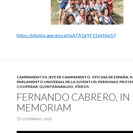
https://photos.app.goo.gl/qATA1gYF15xkNiq57
CAMPAMENTOS
,
JEFE DE CAMPAMENTO
,
OFICINA DE ESPAÑA
,
P.
PARLAMENTO UNIVERSAL DE LA JUVENTUD
,
PERSONAS
,
PROYE
COOPERAR
,
QUINTANABALDO
,
VÍDEOS
FERNANDO CABRERO, IN
MEMORIAM
11 FEBRERO, 2025