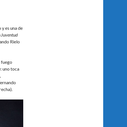
 y es una de
«
Juventud
nando Rielo
e fuego
): uno toca
,
Fernando
recha).