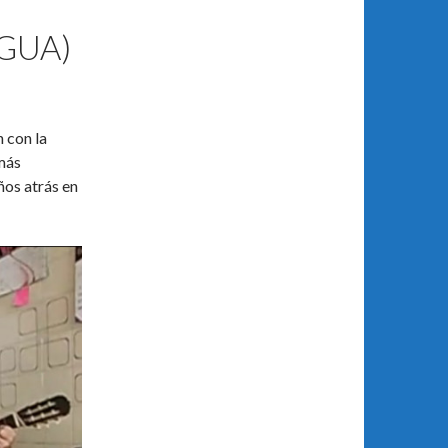
GUA)
 con la
 más
ños atrás en