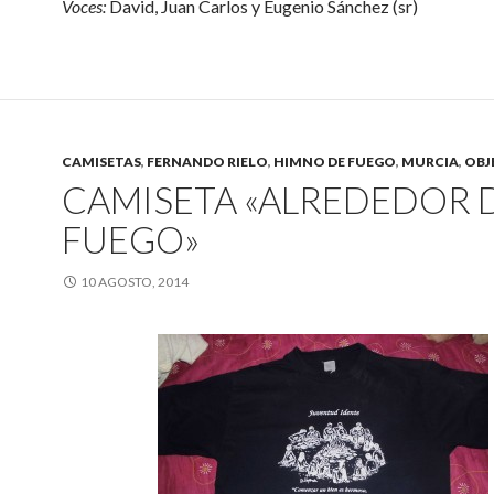
Voces:
David, Juan Carlos y Eugenio Sánchez (sr)
CAMISETAS
,
FERNANDO RIELO
,
HIMNO DE FUEGO
,
MURCIA
,
OBJ
CAMISETA «ALREDEDOR 
FUEGO»
10 AGOSTO, 2014