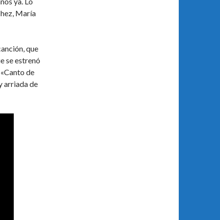
ños ya. Lo
chez, María
canción, que
e se estrenó
 «Canto de
y arriada de