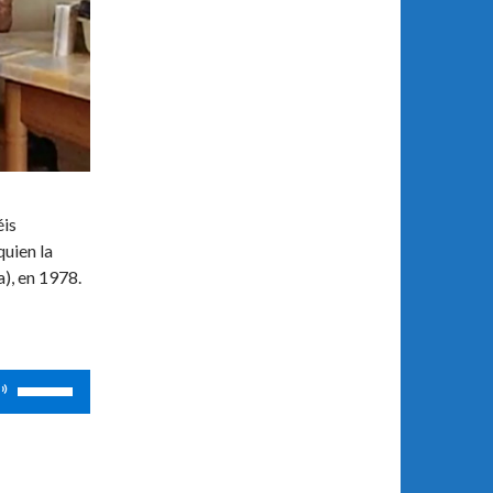
is
quien la
), en 1978.
Utiliza
las
teclas
de
flecha