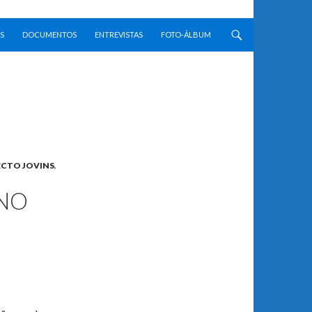
S
DOCUMENTOS
ENTREVISTAS
FOTO-ÁLBUM
CTO JOVINS
,
MNO