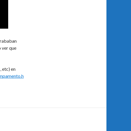
grababan
o ver que
 etc) en
ampamento.h