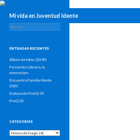
Buscar
Mi vida en Juventud Idente
Buscar:
ENTRADAS RECIENTES
Álbum de fotos QN’85
Fernando Cabrero, in
memoriam
Encuentro Familia Idente
2023
Evaluación PostQ’05
PreQ’05
CATEGORÍAS
Categorías