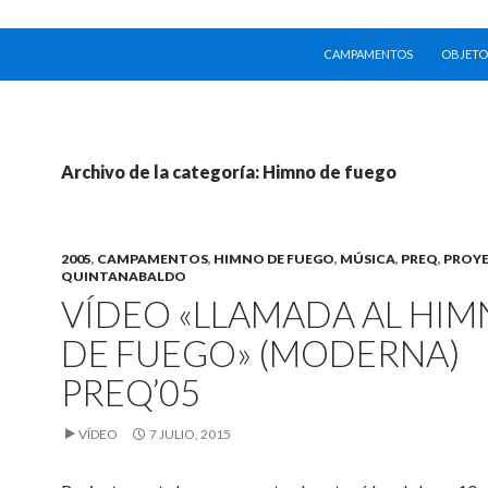
SALTAR AL CONTENIDO
CAMPAMENTOS
OBJETO
Archivo de la categoría: Himno de fuego
2005
,
CAMPAMENTOS
,
HIMNO DE FUEGO
,
MÚSICA
,
PREQ
,
PROYE
QUINTANABALDO
VÍDEO «LLAMADA AL HI
DE FUEGO» (MODERNA)
PREQ’05
VÍDEO
7 JULIO, 2015