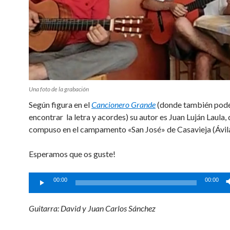
Una foto de la grabación
Según figura en el
Cancionero Grande
(donde también podé
encontrar la letra y acordes) su autor es Juan Luján Laula, 
compuso en el campamento «San José» de Casavieja (Ávila
Esperamos que os guste!
Reproductor
00:00
00:00
de
audio
Guitarra: David y Juan Carlos Sánchez