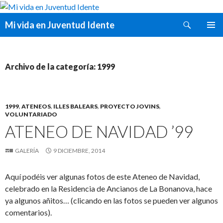
Buscar
Mi vida en Juventud Idente
SALTAR
MENÚ
AL
PRINCI
CONTENIDO
Archivo de la categoría: 1999
1999
,
ATENEOS
,
ILLES BALEARS
,
PROYECTO JOVINS
,
VOLUNTARIADO
ATENEO DE NAVIDAD ’99
GALERÍA
9 DICIEMBRE, 2014
Aquí podéis ver algunas fotos de este Ateneo de Navidad,
celebrado en la Residencia de Ancianos de La Bonanova, hace
ya algunos añitos… (clicando en las fotos se pueden ver algunos
comentarios).