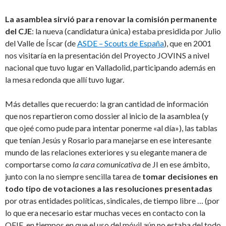
La asamblea sirvió para renovar la comisión permanente
del CJE
: la nueva (candidatura única) estaba presidida por Julio
del Valle de Íscar (de
ASDE – Scouts de España
), que en 2001
nos visitaría en la presentación del Proyecto JOVINS a nivel
nacional que tuvo lugar en Valladolid, participando además en
la mesa redonda que allí tuvo lugar.
Más detalles que recuerdo: la gran cantidad de información
que nos repartieron como dossier al inicio de la asamblea (y
que ojeé como pude para intentar ponerme «al día»), las tablas
que tenían Jesús y Rosario para manejarse en ese interesante
mundo de las relaciones exteriores y su elegante manera de
comportarse como
la cara comunicativa
de JI en ese ámbito,
junto con la no siempre sencilla tarea de
tomar decisiones en
todo tipo de votaciones a las resoluciones presentadas
por otras entidades políticas, sindicales, de tiempo libre … (por
lo que era necesario estar muchas veces en contacto con la
OFIE, en tiempos en que el uso del móvil aún no estaba del todo