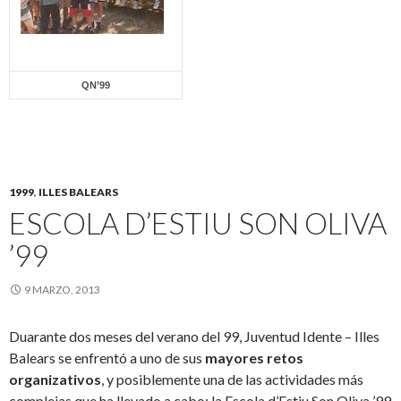
QN’99
1999
,
ILLES BALEARS
ESCOLA D’ESTIU SON OLIVA
’99
9 MARZO, 2013
Duarante dos meses del verano del 99, Juventud Idente – Illes
Balears se enfrentó a uno de sus
mayores retos
organizativos
, y posiblemente una de las actividades más
complejas que ha llevado a cabo: la Escola d’Estiu Son Oliva ’99