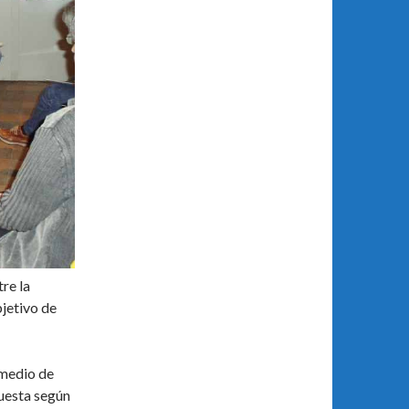
re la
bjetivo de
 medio de
puesta según