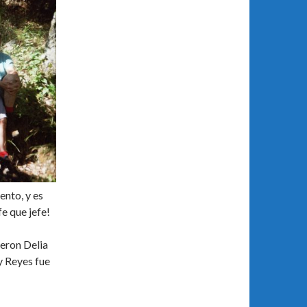
nto, y es
fe que jefe!
ueron Delia
y Reyes fue