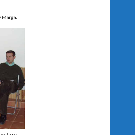
 y Marga.
omento se