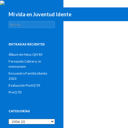
Buscar
Mi vida en Juventud Idente
Buscar:
ENTRADAS RECIENTES
Álbum de fotos QN’85
Fernando Cabrero, in
memoriam
Encuentro Familia Idente
2023
Evaluación PostQ’05
PreQ’05
CATEGORÍAS
Categorías