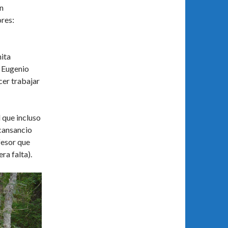
n
res:
ita
, Eugenio
cer trabajar
 que incluso
 cansancio
fesor que
ra falta).