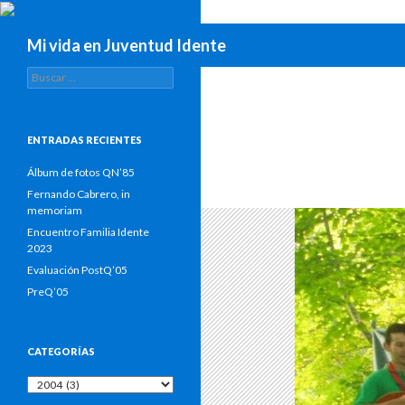
Buscar
Mi vida en Juventud Idente
Buscar:
ENTRADAS RECIENTES
Álbum de fotos QN’85
Fernando Cabrero, in
memoriam
Encuentro Familia Idente
2023
Evaluación PostQ’05
PreQ’05
CATEGORÍAS
Categorías