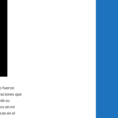
o fueron
vaciones que
 de su
os en mi
cen en el