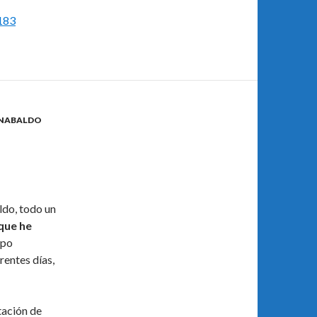
=183
NABALDO
do, todo un
que he
mpo
entes días,
tación de