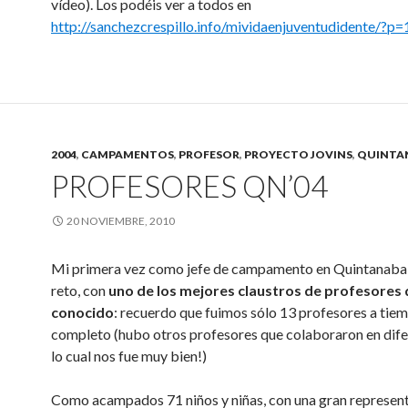
vídeo). Los podéis ver a todos en
http://sanchezcrespillo.info/mividaenjuventudidente/?p
2004
,
CAMPAMENTOS
,
PROFESOR
,
PROYECTO JOVINS
,
QUINTA
PROFESORES QN’04
20 NOVIEMBRE, 2010
Mi primera vez como jefe de campamento en Quintanabal
reto, con
uno de los mejores claustros de profesores 
conocido
: recuerdo que fuimos sólo 13 profesores a tie
completo (hubo otros profesores que colaboraron en difer
lo cual nos fue muy bien!)
Como acampados 71 niños y niñas, con una gran represen