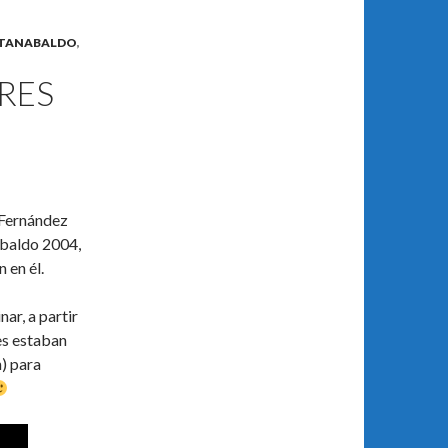
TANABALDO
,
RES
 Fernández
abaldo 2004,
 en él.
ar, a partir
les estaban
) para