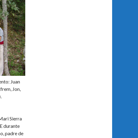
ento: Juan
Efrem, Jon,
.
ari Sierra
IE durante
o, padre de