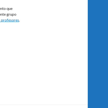
ento que
ente grupo
s profesores
.