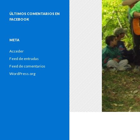
ÚLTIMOS COMENTARIOS EN
FACEBOOK
META
Acceder
Feed de entradas
Feed de comentarios
WordPress.org