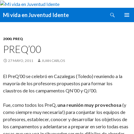
Buscar
Mi vida en Juventud Idente
SALTAR
MENÚ
AL
PRINCI
CONTENIDO
2000
,
PREQ
PREQ’00
27 MAYO, 2011
JUAN CARLOS
El PreQ’00 se celebró en Cazalegas (Toledo) reuniendo a la
mayoría de los profesores propuestos para formar los
claustros de los campamentos QN’00 y QJ’00.
Fue, como todos los PreQ,
una reunión muy provechosa
(y
como siempre muy necesaria!) para conjuntar los equipos de
profesores, establecer, conocer y desarrollar los objetivos de
los campamentos y adelantarse a preparar en serio todas esas
cosas que una vez
in situ
pueden ser más difíciles de abordar…