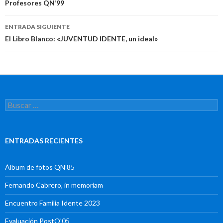
de
Profesores QN’99
entradas
ENTRADA SIGUIENTE
El Libro Blanco: «JUVENTUD IDENTE, un ideal»
Buscar:
ENTRADAS RECIENTES
Álbum de fotos QN’85
Fernando Cabrero, in memoriam
Encuentro Familia Idente 2023
Evaluación PostQ’05