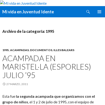
Buscar
Mi vida en Juventud Idente
SALTAR
MENÚ
AL
PRINCI
CONTENIDO
Archivo de la categoría: 1995
1995
,
ACAMPADAS
,
DOCUMENTOS
,
ILLES BALEARS
ACAMPADA EN
MARISTEL·LA (ESPORLES)
JULIO ’95
27 MARZO, 2011
Esta fue
la segunda acampada que organizamos con el
grupo de niños
, el 1 y 2 de julio de 1995, con el equipo de