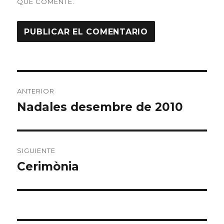
QUE COMENTE.
Navegación
ANTERIOR
de
Nadales desembre de 2010
Entrada
anterior:
entradas
SIGUIENTE
Cerimònia
Entrada
siguiente: