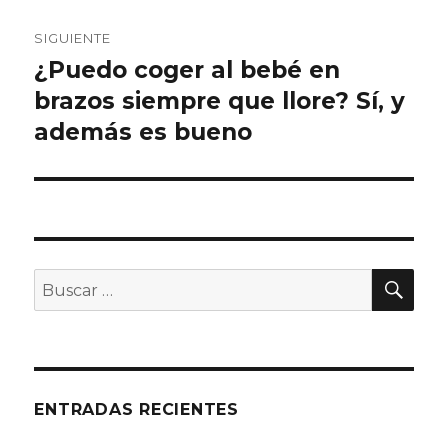
SIGUIENTE
¿Puedo coger al bebé en
Entrada
brazos siempre que llore? Sí, y
siguiente:
además es bueno
BU
Buscar
por:
ENTRADAS RECIENTES