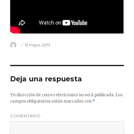
Autor
Publicado
12 mayo, 2013
el
Deja una respuesta
Tu dirección de correo electrónico no será publicada.
Los
campos obligatorios están marcados con
*
COMENTARIO