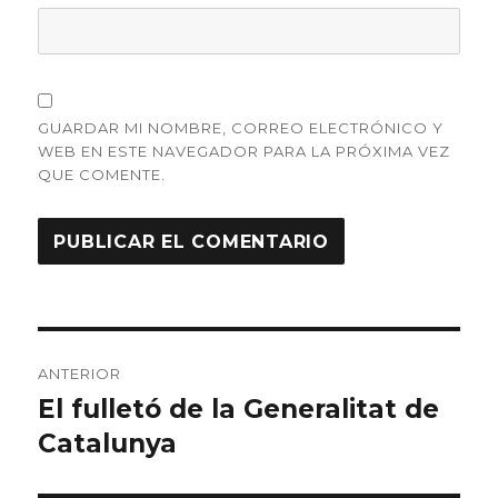
GUARDAR MI NOMBRE, CORREO ELECTRÓNICO Y
WEB EN ESTE NAVEGADOR PARA LA PRÓXIMA VEZ
QUE COMENTE.
Navegación
ANTERIOR
de
El fulletó de la Generalitat de
Entrada
Catalunya
anterior:
entradas