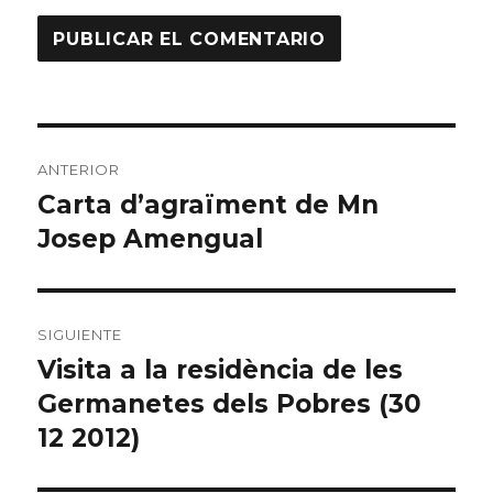
Navegación
ANTERIOR
de
Carta d’agraïment de Mn
Entrada
Josep Amengual
anterior:
entradas
SIGUIENTE
Visita a la residència de les
Entrada
Germanetes dels Pobres (30
siguiente:
12 2012)