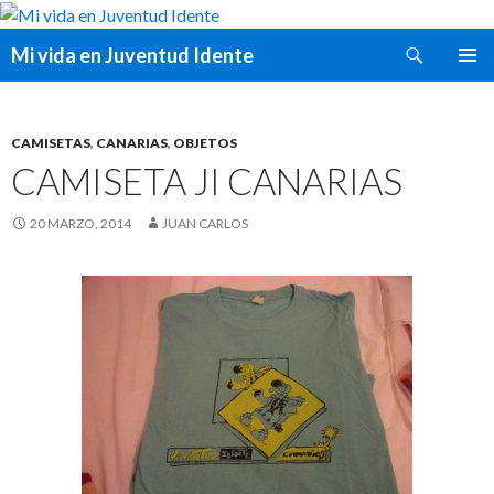
Buscar
Mi vida en Juventud Idente
SALTAR
MENÚ
AL
PRINCI
CONTENIDO
CAMISETAS
,
CANARIAS
,
OBJETOS
CAMISETA JI CANARIAS
20 MARZO, 2014
JUAN CARLOS