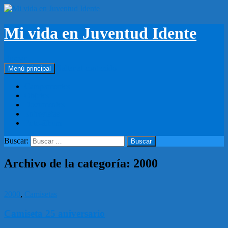
Mi vida en Juventud Idente
Buscar
Saltar al contenido
Menú principal
Campamentos
Objetos
Documentos
Entrevistas
Foto-álbum
Buscar:
Archivo de la categoría: 2000
2000
,
Camisetas
Camiseta 25 aniversario