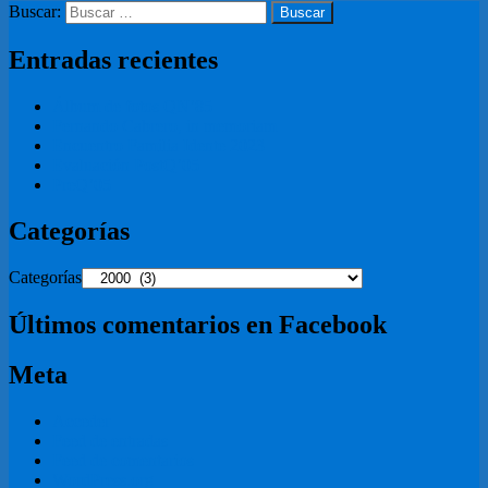
Buscar:
Entradas recientes
Álbum de fotos QN’85
Fernando Cabrero, in memoriam
Encuentro Familia Idente 2023
Evaluación PostQ’05
PreQ’05
Categorías
Categorías
Últimos comentarios en Facebook
Meta
Acceder
Feed de entradas
Feed de comentarios
WordPress.org