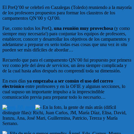
El PreQ’00 se celebró en Cazalegas (Toledo) reuniendo a la mayoría
de los profesores propuestos para formar los claustros de los
campamentos QN’00 y QJ’00.
Fue, como todos los PreQ,
una reunión muy provechosa
(y como
siempre muy necesaria!) para conjuntar los equipos de profesores,
establecer, conocer y desarrollar los objetivos de los campamentos y
adelantarse a preparar en serio todas esas cosas que una vez
in situ
pueden ser más difíciles de abordar…
Recuerdo que para el campamento QN’00 fui propuesto por primera
vez como jefe del
área de servicios
, un área siempre complicada y
de la cual hasta años después no comprendí toda su dimensión.
En esos días
ya empezaba a ser común el uso del correo
electrónico
entre profesores y en la OFIE y algunas secciones, lo
cual supuso un importante impulso a la imprescindible
comunicación previa para preparar todo lo necesario…
En la foto, la gente de más atrás (difícil
distinguir filas): Richi, Juan Carlos, JM, María Díaz, Elisa, David,
Iranzu, Ana, José Mari, Guillermina, Patricio, Tereza y María
Serrano.
Fila de más o menos enmedio: Ángel, Edu, Corpus, Marga,